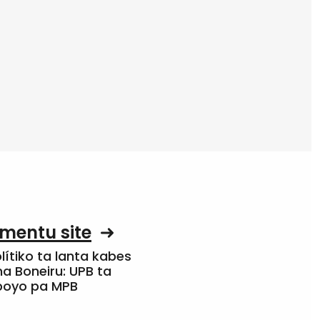
mentu site
olítiko ta lanta kabes
a Boneiru: UPB ta
apoyo pa MPB