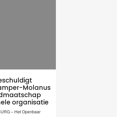
schuldigt
amper-Molanus
lidmaatschap
nele organisatie
URG – Het Openbaar