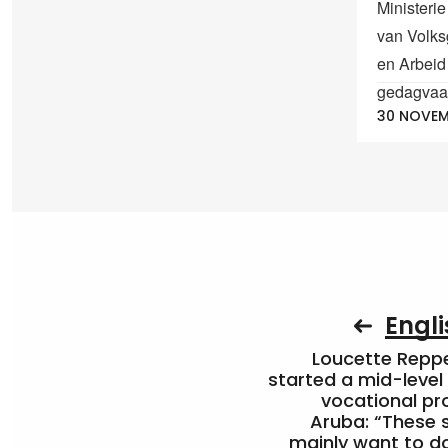
Ministerie
van Volks
en Arbei
gedagvaar
30 NOVEM
Engli
Loucette Rep
started a mid-level
vocational pr
Aruba: “These 
mainly want to do