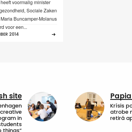
 heeft voormalig minister
gezondheid, Sociale Zaken
d Maria Buncamper-Molanus
d voor een...
BER 2014
sh site
Papia
penhagen
Krísis p
 creative
atrobe n
ogram in
retirá 
students
 things”