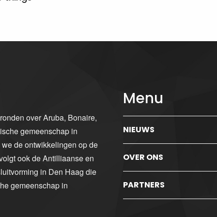
Menu
gronden over Aruba, Bonaire,
NIEUWS
ibische gemeenschap in
n we de ontwikkelingen op de
OVER ONS
volgt ook de Antilliaanse en
luitvorming in Den Haag die
PARTNERS
sche gemeenschap in