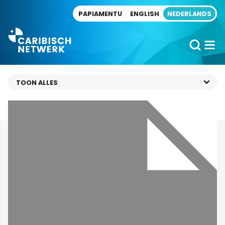
Direct naar artikel
PAPIAMENTU
ENGLISH
NEDERLANDS