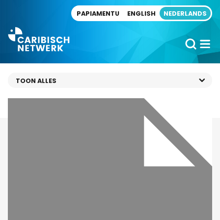
Direct naar artikel
PAPIAMENTU
ENGLISH
NEDERLANDS