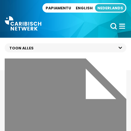
Direct naar artikel
PAPIAMENTU
ENGLISH
NEDERLANDS