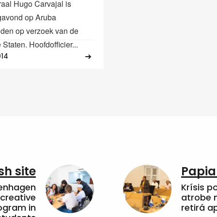
aal Hugo Carvajal is
avond op Aruba
den op verzoek van de
Staten. Hoofdofficier...
014
sh site
Papia
penhagen
Krísis p
 creative
atrobe n
ogram in
retirá 