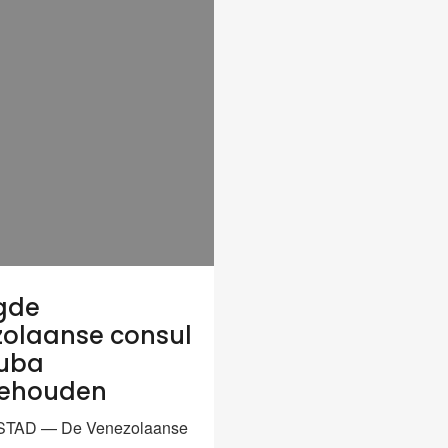
gde
olaanse consul
ruba
ehouden
TAD — De Venezolaanse