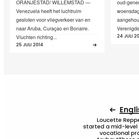
ORANJESTAD/ WILLEMSTAD —
oud-gener
Venezuela heeft het luchtruim
woensdag
gesloten voor vliegverkeer van en
aangehou
naar Aruba, Curaçao en Bonaire.
Verenigde 
24 JULI 2
Vluchten richting...
25 JULI 2014
Engli
Loucette Rep
started a mid-level
vocational pr