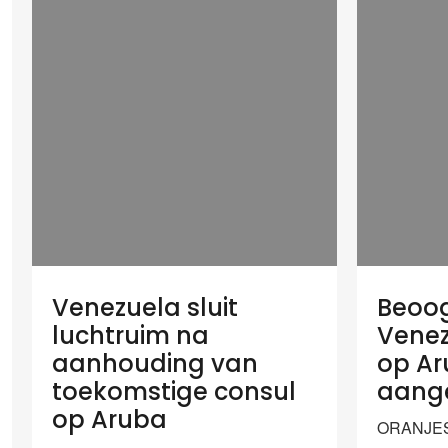
Venezuela sluit
Beoo
luchtruim na
Venez
aanhouding van
op A
toekomstige consul
aang
op Aruba
ORANJES