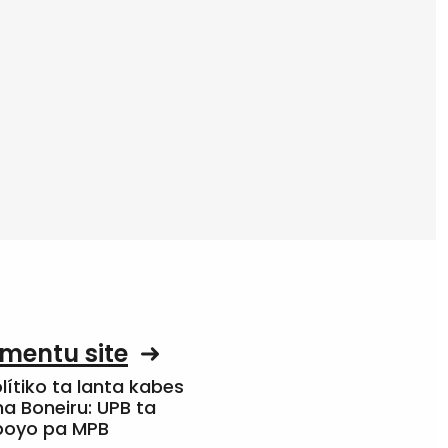
mentu site
olítiko ta lanta kabes
a Boneiru: UPB ta
apoyo pa MPB