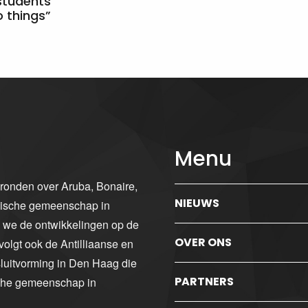
students
 things”
Menu
gronden over Aruba, Bonaire,
NIEUWS
ibische gemeenschap in
n we de ontwikkelingen op de
OVER ONS
volgt ook de Antilliaanse en
luitvorming in Den Haag die
PARTNERS
sche gemeenschap in