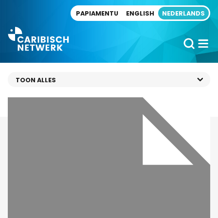
Direct naar artikel
PAPIAMENTU
ENGLISH
NEDERLANDS