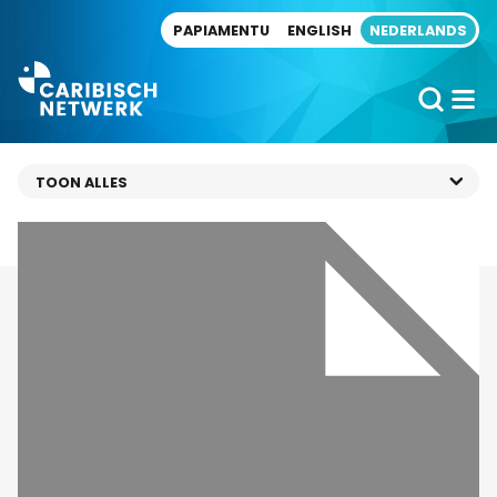
Direct naar artikel
PAPIAMENTU
ENGLISH
NEDERLANDS