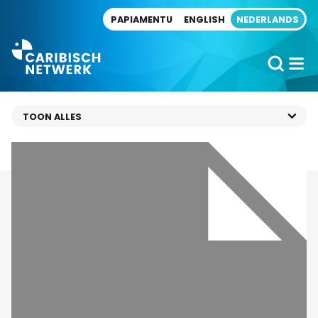
Direct naar artikel
PAPIAMENTU
ENGLISH
NEDERLANDS