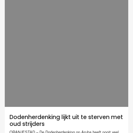
Dodenherdenking lijkt uit te sterven met
oud strijders
ORANJESTAD – De Dodenherdenking op Aruba heeft nooit veel