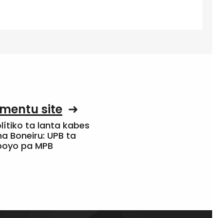
mentu site
olítiko ta lanta kabes
a Boneiru: UPB ta
apoyo pa MPB