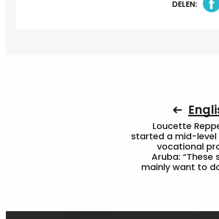
DELEN:
Engli
Loucette Rep
started a mid-level
vocational pr
Aruba: “These 
mainly want to do