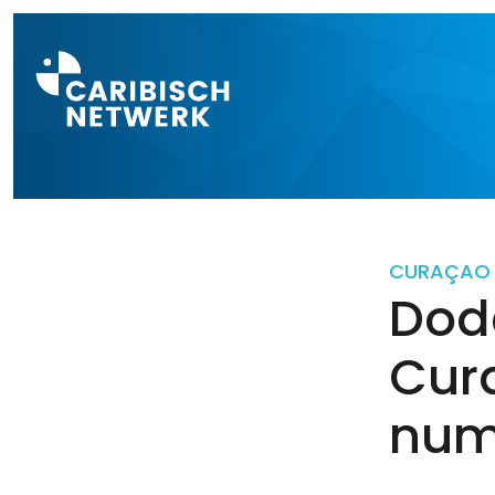
Direct naar a
CURAÇAO
Dod
Cura
num