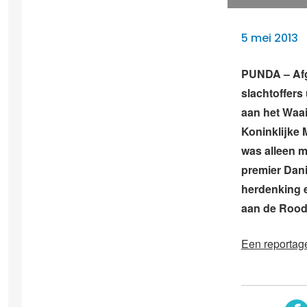
5 mei 2013
PUNDA – Afg
slachtoffers
aan het Waai
Koninklijke 
was alleen m
premier Dan
herdenking e
aan de Roo
Een reportag