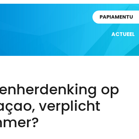
rtikel
PAPIAMENTU
ACTUEEL
enherdenking op
çao, verplicht
mer?