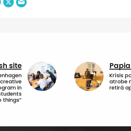
sh site
Papia
penhagen
Krísis p
 creative
atrobe n
ogram in
retirá 
students
 things”