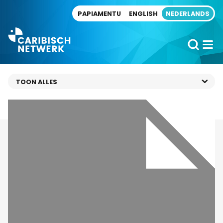
Direct naar artikel
PAPIAMENTU
ENGLISH
NEDERLANDS