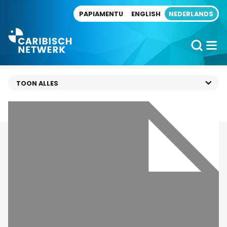
Direct naar artikel
PAPIAMENTU
ENGLISH
NEDERLANDS