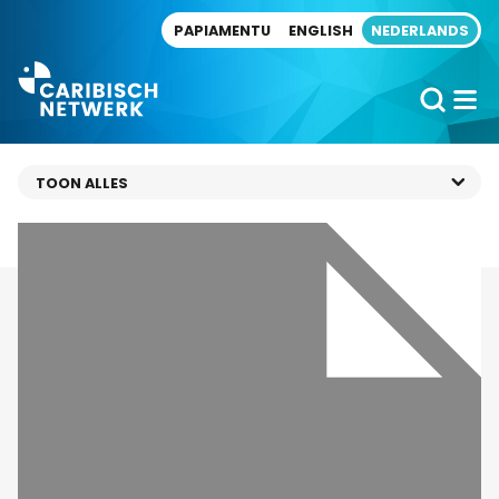
Direct naar artikel
PAPIAMENTU
ENGLISH
NEDERLANDS