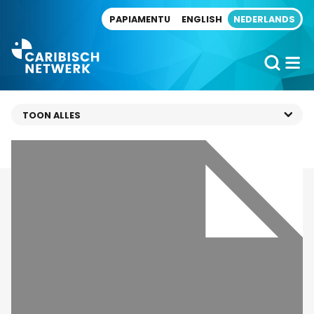
Direct naar artikel
PAPIAMENTU
ENGLISH
NEDERLANDS