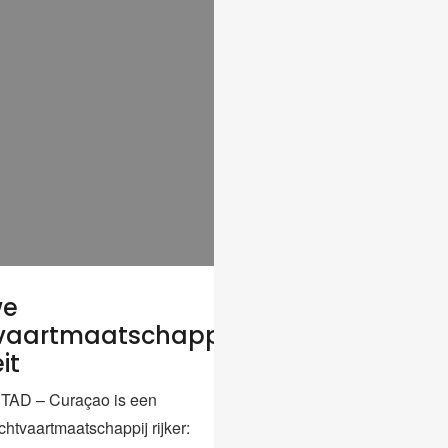
we
vaartmaatschappij
it
AD – Curaçao is een
htvaartmaatschappij rijker: