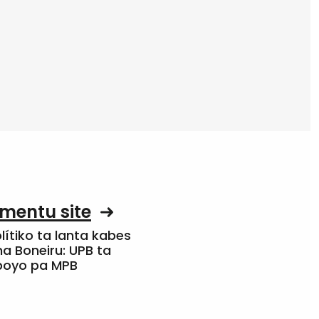
mentu site
olítiko ta lanta kabes
a Boneiru: UPB ta
apoyo pa MPB