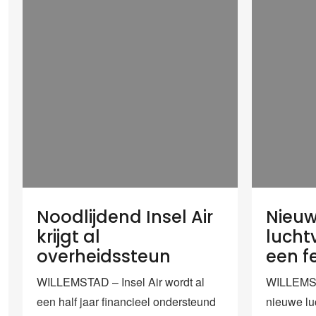
Noodlijdend Insel Air
Nieu
krijgt al
lucht
overheidssteun
een fe
WILLEMSTAD – Insel Air wordt al
WILLEMST
een half jaar financieel ondersteund
nieuwe luc