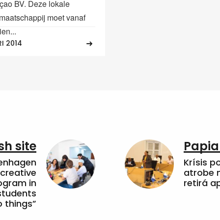
ao BV. Deze lokale
tmaatschappij moet vanaf
ien...
RI 2014
sh site
Papia
penhagen
Krísis p
 creative
atrobe n
ogram in
retirá 
students
 things”