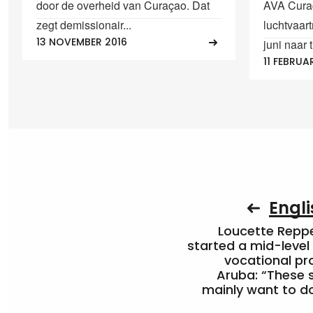
door de overheid van Curaçao. Dat
AVA Curaç
zegt demissionair...
luchtvaar
13 NOVEMBER 2016
juni naar t
11 FEBRUA
Engli
Loucette Rep
started a mid-level
vocational pr
Aruba: “These 
mainly want to do