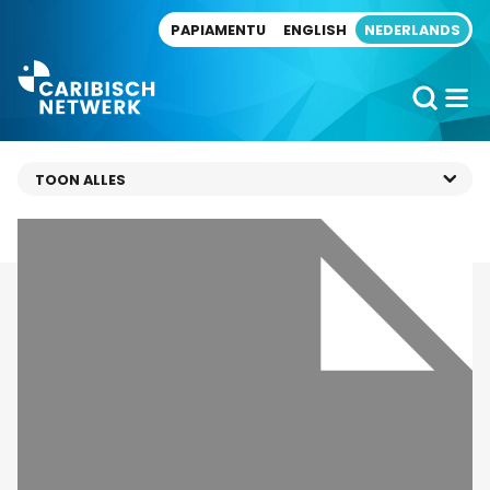
Direct naar artikel
PAPIAMENTU
ENGLISH
NEDERLANDS