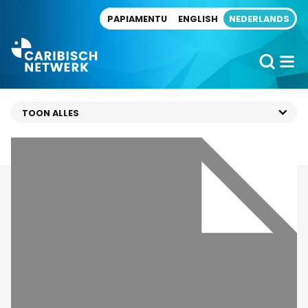
Direct naar artikel
PAPIAMENTU
ENGLISH
NEDERLANDS