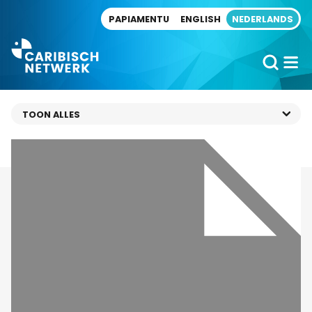
Direct naar artikel
PAPIAMENTU
ENGLISH
NEDERLANDS