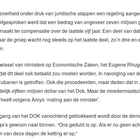
 overheid onder druk van juridische stappen een regeling aang
Afgesproken werd dat een bedrag van ongeveer zeven miljoen 
maakt ter compensatie over de laatste vijf jaar. Een deel van dat
aar de groep wacht nog steeds op het laatste deel, zo’n drie en 
n.
te wissel van ministers op Economische Zaken, liet Eugene Rhu
at dit deel ook betaald zou moeten worden. In navolging van d
Cubanen is getroffen. Ook die procedeerden, maar deden dat in
delijk vijftien miljoen dollar van het Dok. Maar de moedermaatsc
eeft volgens Aroyo ‘maling aan de minister’.
gang van het DOK vanochtend geblokkeerd wordt door de demo
a’s gewoon naar binnen. “Ons geduld is op. Als er nu geen sch
n van deze dagen de ketting er op.”