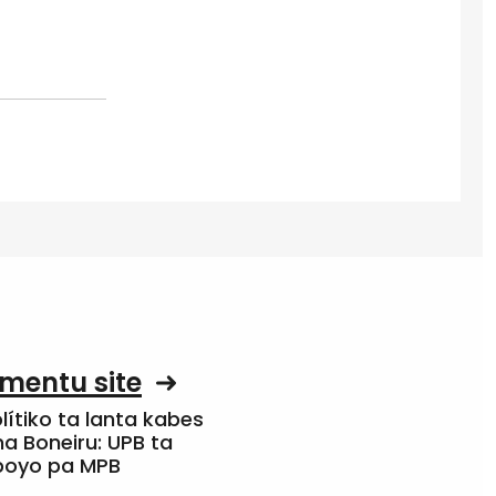
mentu site
olítiko ta lanta kabes
a Boneiru: UPB ta
apoyo pa MPB