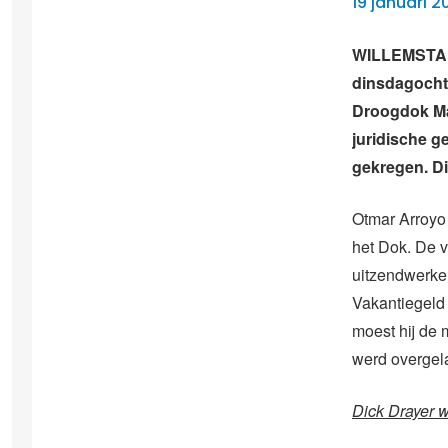
19 januari 2
WILLEMSTAD 
dinsdagocht
Droogdok Maa
juridische 
gekregen. Di
Otmar Arroyo 
het Dok. De v
uitzendwerker
Vakantiegeld
moest hij de 
werd overgela
Dick Drayer 