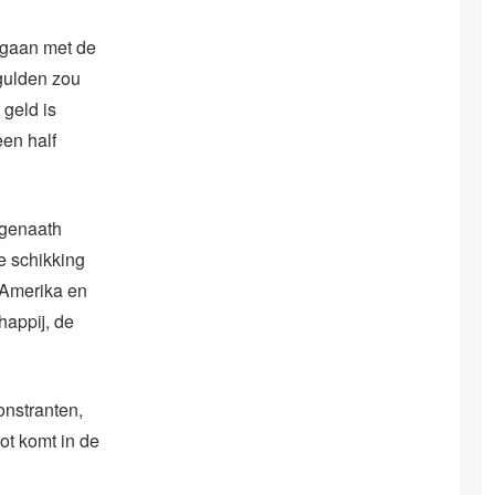
egaan met de
gulden zou
 geld is
een half
ggenaath
e schikking
 Amerika en
happij, de
nstranten,
ot komt in de