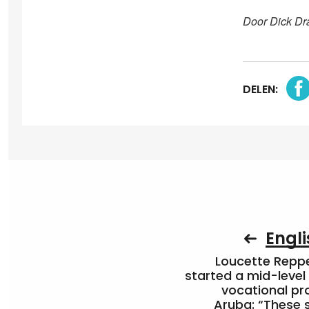
Door Dick Dr
DELEN:
Engli
Loucette Rep
started a mid-level
vocational pr
Aruba: “These 