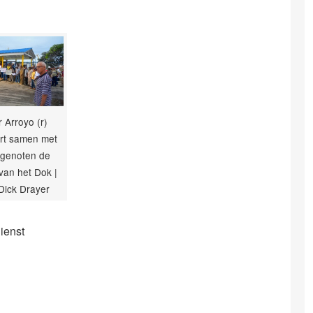
 Arroyo (r)
rt samen met
otgenoten de
van het Dok |
Dick Drayer
dienst