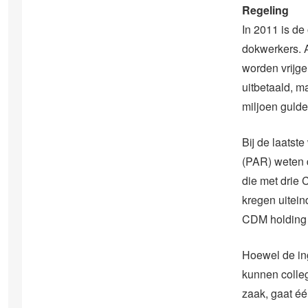
Regeling
In 2011 is de
dokwerkers. 
worden vrijge
uitbetaald, m
miljoen gulde
Bij de laats
(PAR) weten d
die met drie 
kregen uitein
CDM holding h
Hoewel de in
kunnen colleg
zaak, gaat éé