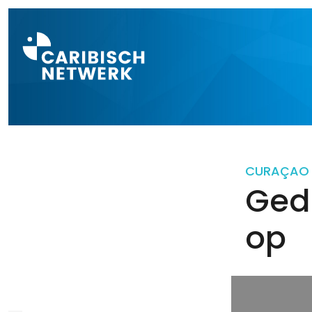
Direct naar a
CURAÇAO
Ged
op