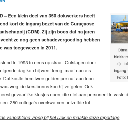
016
– Een klein deel van 350 dokwerkers heeft
end kort de ingang bezet van de Curaçaose
tschappij (CDM). Zij zijn boos dat na jaren
gevecht ze nog geen schadevergoeding hebben
e was toegewezen in 2011.
Otmar
blokkee
stond in 1993 in eens op straat. Ontslagen door
zijn l
olgende dag kon hij weer terug, maar dan als
ingang 
Foto: 
. Dat kostte hem twee gulden per uur aan loon.
 was weg, de kerstbonus kon hij vergeten. Ook
meest gevaarlijke klusjes doen, die niet aan personeel in vaste 
ten. 350 collega’s overkwamen hetzelfde lot.
was vanochtend vroeg bij het Dok en maakte deze reportage