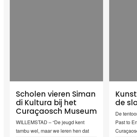
Scholen vieren Siman
Kunst
di Kultura bij het
de sla
Curaçaosch Museum
De tentoon
WILLEMSTAD – “De jeugd kent
Past to En
tambu wel, maar we leren hen dat
Curaçaos