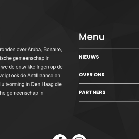
Menu
gronden over Aruba, Bonaire,
NIEUWS
ibische gemeenschap in
n we de ontwikkelingen op de
OVER ONS
volgt ook de Antilliaanse en
luitvorming in Den Haag die
PARTNERS
sche gemeenschap in