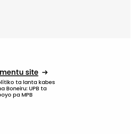
mentu site
olítiko ta lanta kabes
a Boneiru: UPB ta
apoyo pa MPB