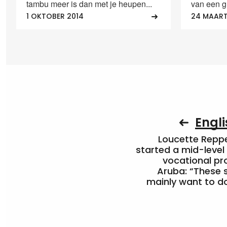
tambu meer is dan met je heupen...
van een gr
1 OKTOBER 2014
24 MAART
Engli
Loucette Rep
started a mid-level
vocational pr
Aruba: “These 
mainly want to do