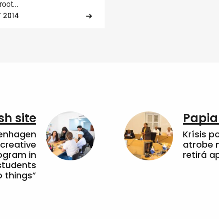
oot...
 2014
sh site
Papia
penhagen
Krísis p
 creative
atrobe n
ogram in
retirá 
students
 things”