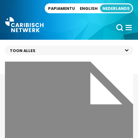
Direct naar artikel
PAPIAMENTU
ENGLISH
NEDERLANDS