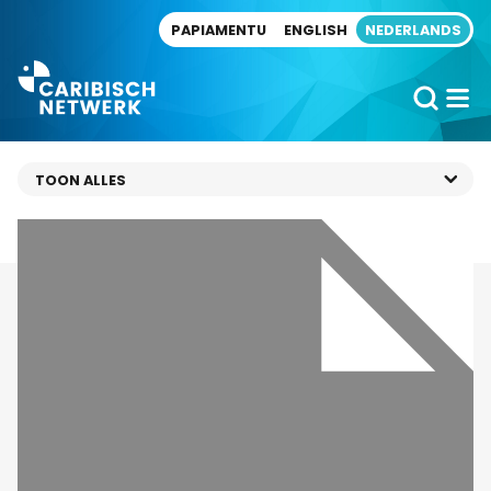
Direct naar artikel
PAPIAMENTU
ENGLISH
NEDERLANDS