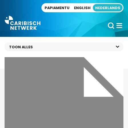
Direct naar artikel
PAPIAMENTU
ENGLISH
NEDERLANDS