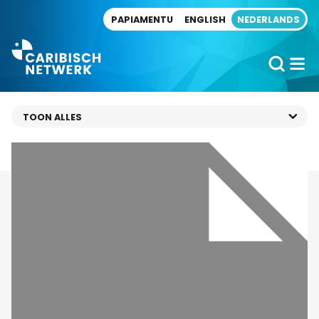
Direct naar artikel
PAPIAMENTU
ENGLISH
NEDERLANDS