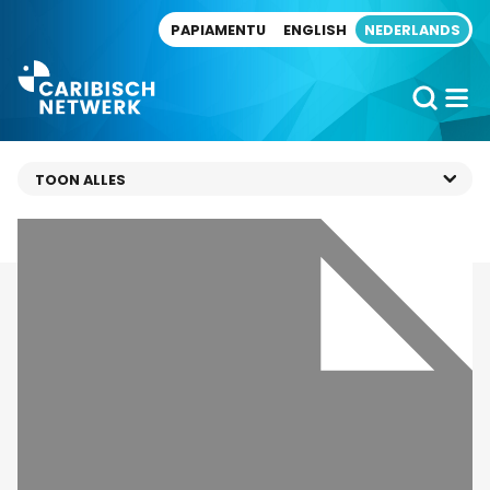
Direct naar artikel
PAPIAMENTU
ENGLISH
NEDERLANDS