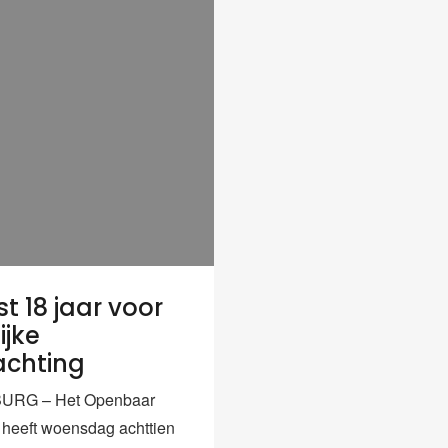
t 18 jaar voor
ijke
achting
URG – Het Openbaar
e heeft woensdag achttien