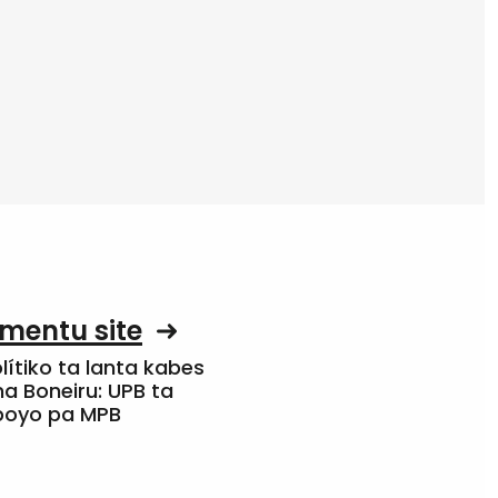
mentu site
olítiko ta lanta kabes
a Boneiru: UPB ta
apoyo pa MPB