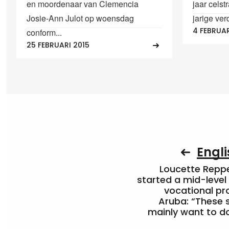
en moordenaar van Clemencia
jaar celst
Josie-Ann Julot op woensdag
jarige ver
4 FEBRUAR
conform...
25 FEBRUARI 2015
Engli
Loucette Rep
started a mid-level
vocational pr
Aruba: “These 
mainly want to do