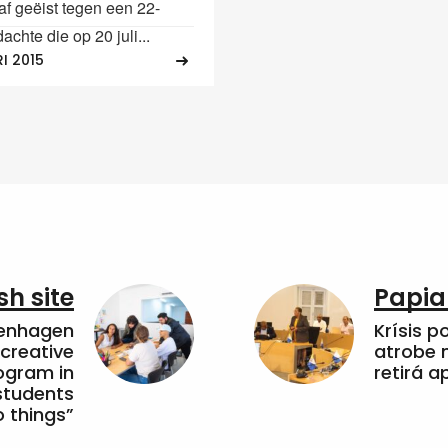
raf geëist tegen een 22-
dachte die op 20 juli...
I 2015
sh site
Papia
penhagen
Krísis p
 creative
atrobe n
ogram in
retirá 
students
 things”