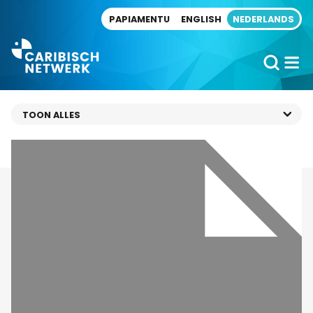
Direct naar artikel
PAPIAMENTU
ENGLISH
NEDERLANDS