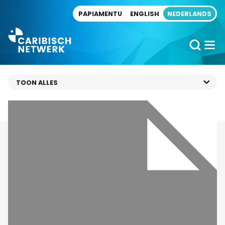
Direct naar artikel
PAPIAMENTU
ENGLISH
NEDERLANDS