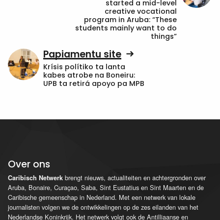
started a mid-level
creative vocational
program in Aruba: “These
students mainly want to do
things”
Papiamentu site
Krísis polítiko ta lanta
kabes atrobe na Boneiru:
UPB ta retirá apoyo pa MPB
Over ons
brengt nieuws, actualiteiten en achtergronden over
Caribisch Netwerk
Aruba, Bonaire, Curaçao, Saba, Sint Eustatius en Sint Maarten en de
Caribische gemeenschap in Nederland. Met een netwerk van lokale
journalisten volgen we de ontwikkelingen op de zes eilanden van het
Nederlandse Koninkrijk. Het netwerk volgt ook de Antilliaanse en