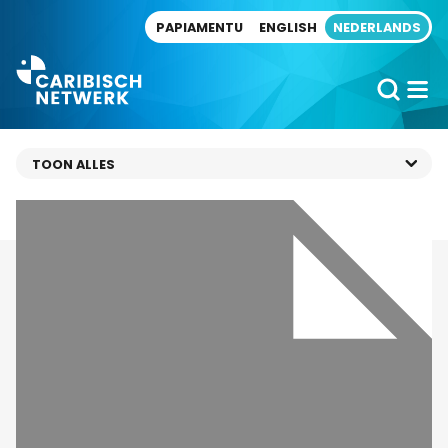
Direct naar artikel
PAPIAMENTU
ENGLISH
NEDERLANDS