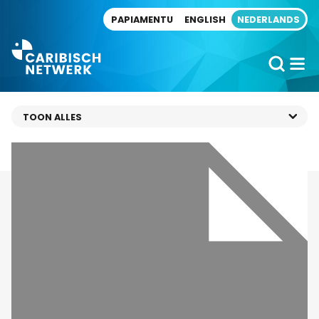
Direct naar artikel
PAPIAMENTU
ENGLISH
NEDERLANDS