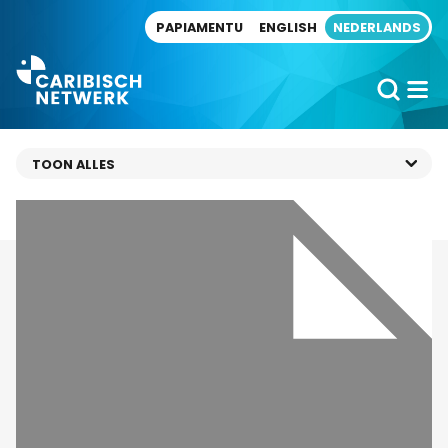
Direct naar artikel
PAPIAMENTU
ENGLISH
NEDERLANDS