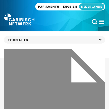
Direct naar artikel
PAPIAMENTU
ENGLISH
NEDERLANDS