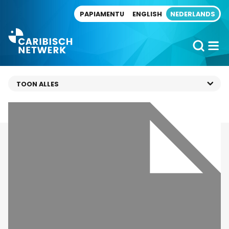
Direct naar artikel
PAPIAMENTU
ENGLISH
NEDERLANDS