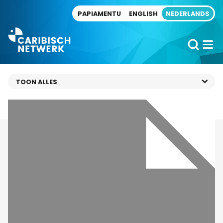
Direct naar artikel
PAPIAMENTU
ENGLISH
NEDERLANDS