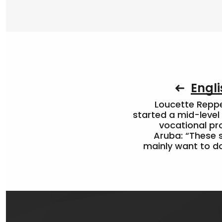
Engli
Loucette Rep
started a mid-level
vocational pr
Aruba: “These 
mainly want to do