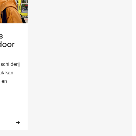
s
door
schilderij
uk kan
 en