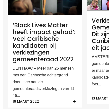
Verki
‘Black Lives Matter
Geme
heeft impact gehad’:
Dit zi
Veel Caribische
Caribi
kandidaten bij
dit j
verkiezingen
AMSTERDA
gemeenteraad 2022
gemeente
DEN HAAG – Meer dan 25 mensen
er maar e
met een Caribische achtergrond
kandidaten
doen mee aan de
fors...
gemeenteraadsverkiezingen van 14,
15...
13 MAART
16 MAART 2022