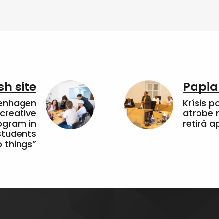
sh site
Papia
penhagen
Krísis p
 creative
atrobe n
ogram in
retirá 
students
 things”