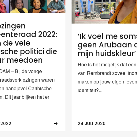
ezingen
enteraad 2022:
‘Ik voel me som
jn de vele
geen Arubaan 
sche politici die
mijn huidskleur’
aar meedoen
Hoe is het mogelijk dat een 
M – Bij de vorige
van Rembrandt zoveel indr
raadsverkiezingen waren
maken op jouw eigen leven
en handjevol Caribische
identiteit?...
. Dit jaar blijken het er
 2022
24 JULI 2020