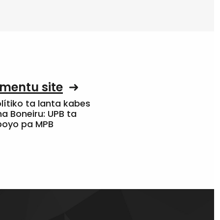
mentu site
olítiko ta lanta kabes
a Boneiru: UPB ta
apoyo pa MPB