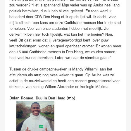
zou worden? “Het is spannend! Mijn vader was op Aruba heel lang
politiek betrokken, dus ik heb al veel geleerd. En toen werd ik
benaderd door CDA Den Haag of ik op de lijst wil. Ik dacht: voor
mij is dit echt een kans om onze Caribische mensen hier in de stad
te helpen. Veel van onze studenten hebben het moeilijk. Ze
denken: ik ben hier toch tijdelijk, wat kan het me boeien? Nou,
veel! Dit gaat erom dat jij vertegenwoordigd bent, over jouw
kwijtscheldingen, wonen en goed openbaar vervoer. Er wonen meer
dan 15.000 Caribische mensen in Den Haag, we zouden samen
heel veel kunnen bereiken. Laten we naar de stembus gaan!”
Tussen de drukke campagneweken is Mandy Villasmil aan het
afstuderen als arts; nog twee weken te gaan. Op Aruba was ze
actief in de muziekwereld en heeft een concert georganiseerd voor
de komst van koning Willem-Alexander en koningin Máxima.
Dylan Romeo, D66 in Den Haag (#15)