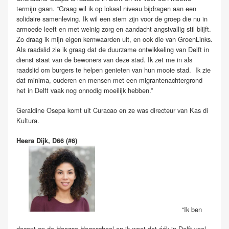
termijn gaan. “Graag wil ik op lokaal niveau bijdragen aan een
solidaire samenleving. Ik wil een stem zijn voor de groep die nu in
armoede leeft en met weinig zorg en aandacht angstvallig stil blijft.
Zo draag ik mijn eigen kernwaarden uit, en ook die van GroenLinks.
Als raadslid zie ik graag dat de duurzame ontwikkeling van Delft in
dienst staat van de bewoners van deze stad. Ik zet me in als
raadslid om burgers te helpen genieten van hun mooie stad. Ik zie
dat minima, ouderen en mensen met een migrantenachtergrond
het in Delft vaak nog onnodig moeilijk hebben.”
Geraldine Osepa komt uit Curacao en ze was directeur van Kas di
Kultura.
Heera Dijk, D66 (#6)
“Ik ben
docent op de Haagse Hogeschool en ik weet dat óók in Delft veel