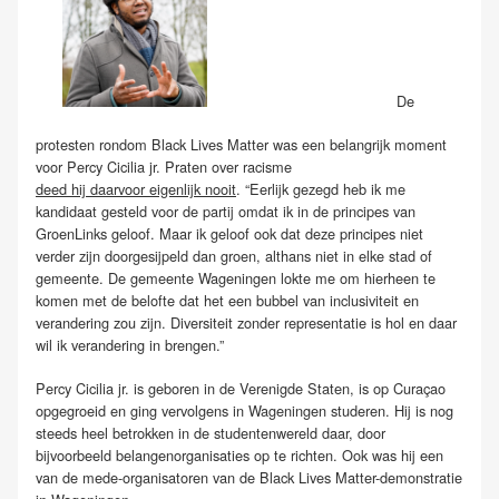
De
protesten rondom Black Lives Matter was een belangrijk moment
voor Percy Cicilia jr. Praten over racisme
deed hij daarvoor eigenlijk nooit
. “Eerlijk gezegd heb ik me
kandidaat gesteld voor de partij omdat ik in de principes van
GroenLinks geloof. Maar ik geloof ook dat deze principes niet
verder zijn doorgesijpeld dan groen, althans niet in elke stad of
gemeente. De gemeente Wageningen lokte me om hierheen te
komen met de belofte dat het een bubbel van inclusiviteit en
verandering zou zijn. Diversiteit zonder representatie is hol en daar
wil ik verandering in brengen.”
Percy Cicilia jr. is geboren in de Verenigde Staten, is op Curaçao
opgegroeid en ging vervolgens in Wageningen studeren. Hij is nog
steeds heel betrokken in de studentenwereld daar, door
bijvoorbeeld belangenorganisaties op te richten. Ook was hij een
van de mede-organisatoren van de Black Lives Matter-demonstratie