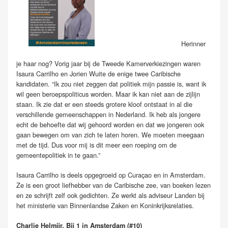
Herinner
je haar nog? Vorig jaar bij de Tweede Kamerverkiezingen waren
Isaura Carrilho en Jorien Wuite de enige twee Caribische
kandidaten. “Ik zou niet zeggen dat politiek mijn passie is, want ik
wil geen beroepspoliticus worden. Maar ik kan niet aan de zijlijn
staan. Ik zie dat er een steeds grotere kloof ontstaat in al die
verschillende gemeenschappen in Nederland. Ik heb als jongere
echt de behoefte dat wij gehoord worden en dat we jongeren ook
gaan bewegen om van zich te laten horen. We moeten meegaan
met de tijd. Dus voor mij is dit meer een roeping om de
gemeentepolitiek in te gaan.”
Isaura Carrilho is deels opgegroeid op Curaçao en in Amsterdam.
Ze is een groot liefhebber van de Caribische zee, van boeken lezen
en ze schrijft zelf ook gedichten. Ze werkt als adviseur Landen bij
het ministerie van Binnenlandse Zaken en Koninkrijksrelaties.
Charlie Helmijr, Bij 1 in Amsterdam (#10)