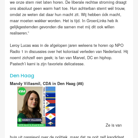
we onze stem niet laten horen. De liberale rechtse stroming draagt
ons absoluut geen warm hart toe. Hun achterban stemt wél trouw,
omdat ze weten dat daar hun macht zit. Wij hebben óók macht,
maar moeten wakker worden. Het is tijd. In GroenLinks heb ik
gelijkgestemden gevonden die samen met mij dit ook willen
realiseren.”
Leroy Lucas was in de afgelopen jaren weleens te horen op NPO
Radio 1 in discussies over het koloniaal verleden van Nederland. Hij
noemt zichzelf een geek; is fan van Marvel, DC en hiphop.
Pastech’i karni is zijn favoriete delicatesse.
Den Haag
Mandy Villasmil, CDA in Den Haag (#8)
Ze is van
huis uit passievol over de politiek, maar dat ze ooit zelf kandidaat