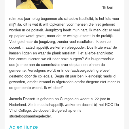
“Ik ben
ruim zes jaar terug begonnen als schaduw-fractielid, is het iets voor
mij? Ja, dit is wat ik wil! Opkomen voor mensen die niet gehoord
worden in de politiek. Jeugdzorg heeft mijn hart. Ik merk dat er veel
op papier wordt gezet, maar dat er weinig uitkomt in de praktijk.
Veel geld naar de jeugdzorg, zonder veel resultaten. Ik ben zelf
docent, maatschappelijk werker en pleegouder. Dus ik zie waar de
kansen liggen en waar de plank misslaat. Het allerbelangrijkste:
hoe communiceren we dit naar onze burgers? Als burgerraadslid
doe je mee aan de commissies over de plannen binnen de
gemeente. Vervolgens wordt er in de raadsvergadering erover
gestemd door de collega’s. Begin dit jaar ben ik eindelijk raadslid
geworden, omdat iemand is afgetreden omdat diegene niet meer in
de gemeente woont. Ik wil door!”
Jaenela Dossett is geboren op Curaçao en woont al 22 jaar in
Nederland. Ze is maatschappelijk werker en docent bij het ROC Da
Vinci College. Ze doceert Burgerschap en is
studieloopbaanbegeleider.
Aa en Hunze