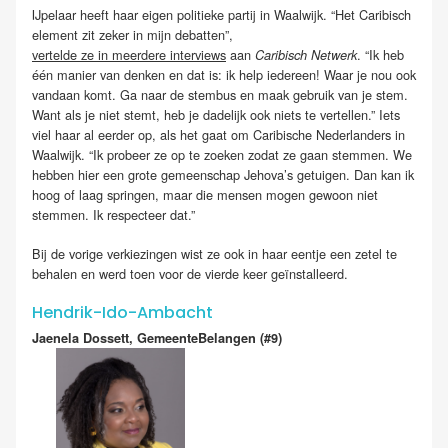
IJpelaar heeft haar eigen politieke partij in Waalwijk. “Het Caribisch
element zit zeker in mijn debatten”,
vertelde ze in meerdere interviews
aan
. “Ik heb
Caribisch Netwerk
één manier van denken en dat is: ik help iedereen! Waar je nou ook
vandaan komt. Ga naar de stembus en maak gebruik van je stem.
Want als je niet stemt, heb je dadelijk ook niets te vertellen.” Iets
viel haar al eerder op, als het gaat om Caribische Nederlanders in
Waalwijk. “Ik probeer ze op te zoeken zodat ze gaan stemmen. We
hebben hier een grote gemeenschap Jehova’s getuigen. Dan kan ik
hoog of laag springen, maar die mensen mogen gewoon niet
stemmen. Ik respecteer dat.”
Bij de vorige verkiezingen wist ze ook in haar eentje een zetel te
behalen en werd toen voor de vierde keer geïnstalleerd.
Hendrik-Ido-Ambacht
Jaenela Dossett, GemeenteBelangen (#9)