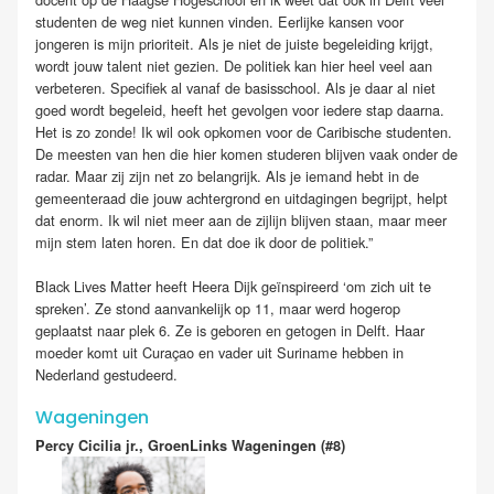
studenten de weg niet kunnen vinden. Eerlijke kansen voor
jongeren is mijn prioriteit. Als je niet de juiste begeleiding krijgt,
wordt jouw talent niet gezien. De politiek kan hier heel veel aan
verbeteren. Specifiek al vanaf de basisschool. Als je daar al niet
goed wordt begeleid, heeft het gevolgen voor iedere stap daarna.
Het is zo zonde! Ik wil ook opkomen voor de Caribische studenten.
De meesten van hen die hier komen studeren blijven vaak onder de
radar. Maar zij zijn net zo belangrijk. Als je iemand hebt in de
gemeenteraad die jouw achtergrond en uitdagingen begrijpt, helpt
dat enorm. Ik wil niet meer aan de zijlijn blijven staan, maar meer
mijn stem laten horen. En dat doe ik door de politiek.”
Black Lives Matter heeft Heera Dijk geïnspireerd ‘om zich uit te
spreken’. Ze stond aanvankelijk op 11, maar werd hogerop
geplaatst naar plek 6. Ze is geboren en getogen in Delft. Haar
moeder komt uit Curaçao en vader uit Suriname hebben in
Nederland gestudeerd.
Wageningen
Percy Cicilia jr., GroenLinks Wageningen (#8)