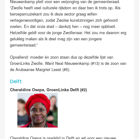
Nieuwenkamp pleit voor een verjonging van de gemeenteraad.
“Zwolle heeft veel culturele rijkdom en daar ben ik trots op. Als
beroepsmuziekant zou ik deze sector graag willen
vertegenwoordigen, zodat Zwolse kunstzinnigen zich gehoord
voelen. En dat onze stad – dankzij hen – nog meer opbloeit.
Hetzelfde geldt voor de jonge Zwollenaar. Het zou me daarom erg
gelukkig maken als ik deel mag zijn van een jongere
gemeenteraad.”
Opvallend: moeder én zoon staan dus op dezelfde lijst van
GroenLinks Zwolle. Want Neal Nieuwenkamp (#13) is de zoon van
de Arubaanse Margriet Leest (#5).
Delft
Cheraldine Osepa, GroenLinks Delft (#2)
Cheraldine Osepa is raadslid in Delft en wil voor een nieuwe