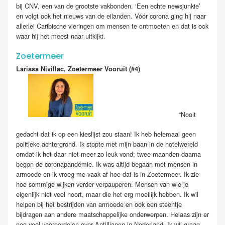
bij CNV, een van de grootste vakbonden. ‘Een echte newsjunkie’
en volgt ook het nieuws van de eilanden. Vóór corona ging hij naar
allerlei Caribische vieringen om mensen te ontmoeten en dat is ook
waar hij het meest naar uitkijkt.
Zoetermeer
Larissa Nivillac, Zoetermeer Vooruit
(#4)
“Nooit
gedacht dat ik op een kieslijst zou staan! Ik heb helemaal geen
politieke achtergrond. Ik stopte met mijn baan in de hotelwereld
omdat ik het daar niet meer zo leuk vond; twee maanden daarna
begon de coronapandemie. Ik was altijd begaan met mensen in
armoede en ik vroeg me vaak af hoe dat is in Zoetermeer. Ik zie
hoe sommige wijken verder verpauperen. Mensen van wie je
eigenlijk niet veel hoort, maar die het erg moeilijk hebben. Ik wil
helpen bij het bestrijden van armoede en ook een steentje
bijdragen aan andere maatschappelijke onderwerpen. Helaas zijn er
nog veel vooroordelen over Antillianen in Nederland. Ik wil graag