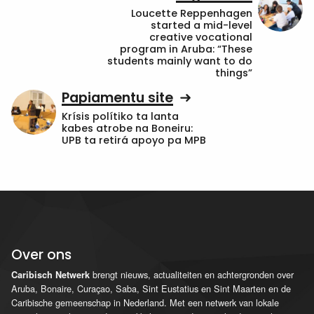
Loucette Reppenhagen
started a mid-level
creative vocational
program in Aruba: “These
students mainly want to do
things”
Papiamentu site
Krísis polítiko ta lanta
kabes atrobe na Boneiru:
UPB ta retirá apoyo pa MPB
Over ons
brengt nieuws, actualiteiten en achtergronden over
Caribisch Netwerk
Aruba, Bonaire, Curaçao, Saba, Sint Eustatius en Sint Maarten en de
Caribische gemeenschap in Nederland. Met een netwerk van lokale