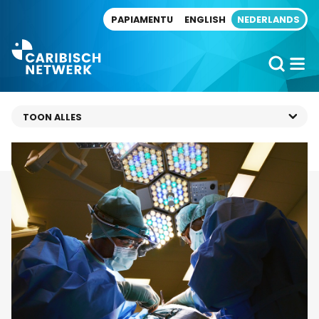
Direct naar artikel
PAPIAMENTU
ENGLISH
NEDERLANDS