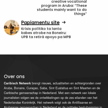
creative vocational
program in Aruba: “These
students mainly want to do
things”
Papiamentu site
Krísis polítiko ta lanta
kabes atrobe na Boneiru:
UPB ta retirá apoyo pa MPB
Over ons
brengt nieuws, actualiteiten en achtergronden over
Caribisch Netwerk
Aruba, Bonaire, Curaçao, Saba, Sint Eustatius en Sint Maarten en de
Caribische gemeenschap in Nederland. Met een netwerk van lokale
journalisten volgen we de ontwikkelingen op de zes eilanden van het
Nederlandse Koninkrijk. Het netwerk volgt ook de Antilliaanse en
Arubaanse gemeenschap in Nederland en de politieke besluitvorming in