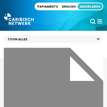
Direct naar artikel
PAPIAMENTU
ENGLISH
NEDERLANDS