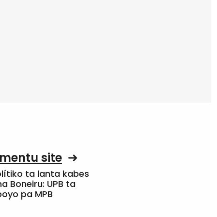
mentu site
olítiko ta lanta kabes
a Boneiru: UPB ta
apoyo pa MPB