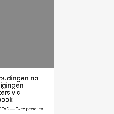
oudingen na
igingen
ers via
book
TAD — Twee personen