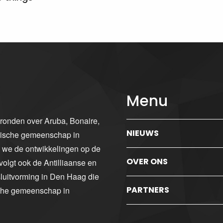
Menu
gronden over Aruba, Bonaire,
NIEUWS
ibische gemeenschap in
n we de ontwikkelingen op de
OVER ONS
volgt ook de Antilliaanse en
luitvorming in Den Haag die
PARTNERS
sche gemeenschap in