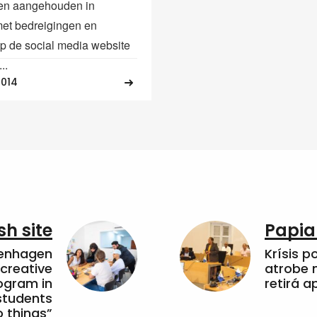
eren aangehouden in
et bedreigingen en
op de social media website
..
2014
sh site
Papia
penhagen
Krísis p
 creative
atrobe n
ogram in
retirá 
students
 things”