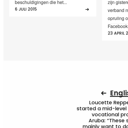
beschuldigingen die het...
zijn gist
6 JULI 2015
verband m
opruiing 
Facebook.
23 APRIL 
Engli
Loucette Rep
started a mid-level
vocational pr
Aruba: “These 
mainly want to do