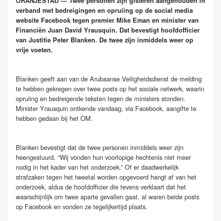
ORANJESTAD — Twee personen zijn gisteren aangehouden in
verband met bedreigingen en opruiing op de social media
website Facebook tegen premier Mike Eman en minister van
Financiën Juan David Yrausquin. Dat bevestigt hoofdofficier
van Justitie Peter Blanken. De twee zijn inmiddels weer op
vrije voeten.
Blanken geeft aan van de Arubaanse Veiligheidsdienst de melding
te hebben gekregen over twee posts op het sociale netwerk, waarin
opruiing en bedreigende teksten tegen de ministers stonden.
Minister Yrausquin ontkende vandaag, via Facebook, aangifte te
hebben gedaan bij het OM.
Blanken bevestigt dat de twee personen inmiddels weer zijn
heengestuurd. “Wij vonden hun voorlopige hechtenis niet meer
nodig in het kader van het onderzoek.” Of er daadwerkelijk
strafzaken tegen het tweetal worden opgevoerd hangt af van het
onderzoek, aldus de hoofdofficier die tevens verklaart dat het
waarschijnlijk om twee aparte gevallen gaat, al waren beide posts
op Facebook en vonden ze tegelijkertijd plaats.