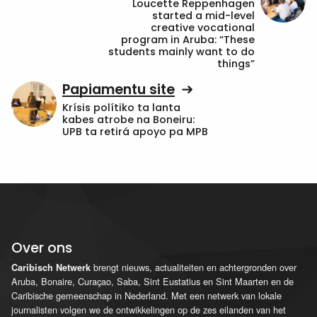
Loucette Reppenhagen
started a mid-level
creative vocational
program in Aruba: “These
students mainly want to do
things”
Papiamentu site
Krísis polítiko ta lanta
kabes atrobe na Boneiru:
UPB ta retirá apoyo pa MPB
Over ons
brengt nieuws, actualiteiten en achtergronden over
Caribisch Netwerk
Aruba, Bonaire, Curaçao, Saba, Sint Eustatius en Sint Maarten en de
Caribische gemeenschap in Nederland. Met een netwerk van lokale
journalisten volgen we de ontwikkelingen op de zes eilanden van het