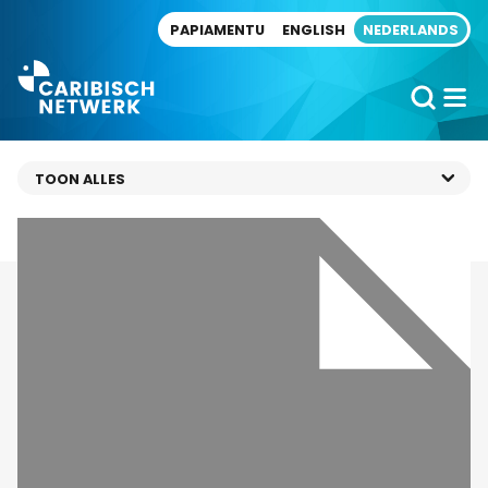
Direct naar artikel
PAPIAMENTU
ENGLISH
NEDERLANDS