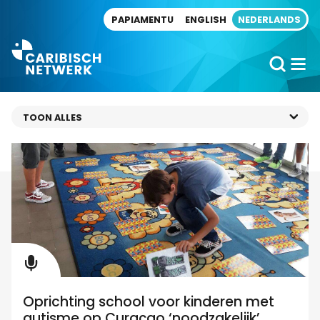
Direct naar artikel
PAPIAMENTU
ENGLISH
NEDERLANDS
Oprichting school voor kinderen met
autisme op Curaçao ‘noodzakelijk’