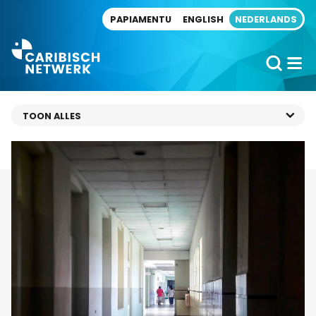
Direct naar artikel
PAPIAMENTU
ENGLISH
NEDERLANDS