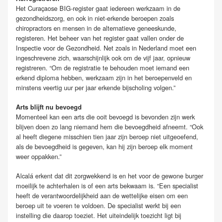
Het Curaçaose BIG-register gaat iedereen werkzaam in de
gezondheidszorg, en ook in niet-erkende beroepen zoals
chiropractors en mensen in de alternatieve geneeskunde,
registeren. Het beheer van het register gaat vallen onder de
Inspectie voor de Gezondheid. Net zoals in Nederland moet een
ingeschrevene zich, waarschijnlijk ook om de vijf jaar, opnieuw
registreren. “Om de registratie te behouden moet iemand een
erkend diploma hebben, werkzaam zijn in het beroepenveld en
minstens veertig uur per jaar erkende bijscholing volgen.”
Arts blijft nu bevoegd
Momenteel kan een arts die ooit bevoegd is bevonden zijn werk
blijven doen zo lang niemand hem die bevoegdheid afneemt. “Ook
al heeft diegene misschien tien jaar zijn beroep niet uitgeoefend,
als de bevoegdheid is gegeven, kan hij zijn beroep elk moment
weer oppakken.”
Alcalá erkent dat dit zorgwekkend is en het voor de gewone burger
moeilijk te achterhalen is of een arts bekwaam is. “Een specialist
heeft de verantwoordelijkheid aan de wettelijke eisen om een
beroep uit te voeren te voldoen. De specialist werkt bij een
instelling die daarop toeziet. Het uiteindelijk toezicht ligt bij