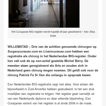
Het Curaçaose BIG-register wordt hopelijk dit jaar geactiveerd – foto: Elisa
Koek
WILLEMSTAD – Drie van de achttien genoemde chirurgen op
Surgerycuracao.com
en
Liveincuracao.com
hebben een
registratie als chirurg in het Nederlandse BIG-register. Onder
hen valt ook de op non-actief gestelde Michel Berry. De
meesten staan geregistreerd als Arts en zouden zich in
Nederland geen chirurg mogen noemen. Dit geldt ook voor de
chirurg Patrick Fa Si Oen die onlangs in opspraak kwam.
Een Nederlandse BIG-registratie zegt niet alles. Voor artsen die
bijvoorbeeld in Zuid-Amerika hebben gestudeerd, is het een stuk
moeilijker een registratie te krijgen. Het register gaat namelijk uit
van een Nederlands diploma en daar erkende bijscholing. Een
Curaçaose variant van het register is al sinds 2009 in de maak,