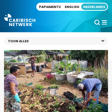
Direct naar artikel
PAPIAMENTU
ENGLISH
NEDERLANDS