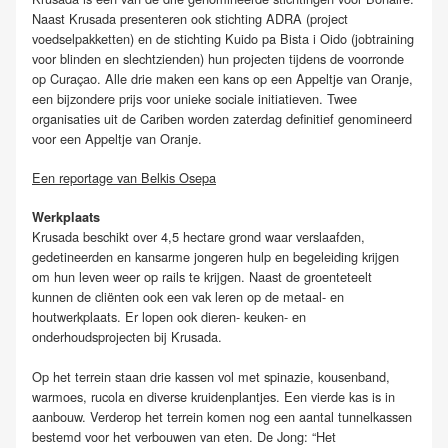
Naast Krusada presenteren ook stichting ADRA (project
voedselpakketten) en de stichting Kuido pa Bista i Oido (jobtraining
voor blinden en slechtzienden) hun projecten tijdens de voorronde
op Curaçao. Alle drie maken een kans op een Appeltje van Oranje,
een bijzondere prijs voor unieke sociale initiatieven. Twee
organisaties uit de Cariben worden zaterdag definitief genomineerd
voor een Appeltje van Oranje.
Een reportage van Belkis Osepa
Werkplaats
Krusada beschikt over 4,5 hectare grond waar verslaafden,
gedetineerden en kansarme jongeren hulp en begeleiding krijgen
om hun leven weer op rails te krijgen. Naast de groenteteelt
kunnen de cliënten ook een vak leren op de metaal- en
houtwerkplaats. Er lopen ook dieren- keuken- en
onderhoudsprojecten bij Krusada.
Op het terrein staan drie kassen vol met spinazie, kousenband,
warmoes, rucola en diverse kruidenplantjes. Een vierde kas is in
aanbouw. Verderop het terrein komen nog een aantal tunnelkassen
bestemd voor het verbouwen van eten. De Jong: “Het