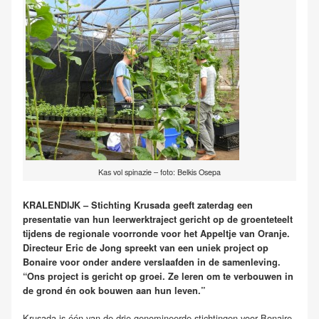
Kas vol spinazie – foto: Belkis Osepa
KRALENDIJK – Stichting Krusada geeft zaterdag een
presentatie van hun leerwerktraject gericht op de groenteteelt
tijdens de regionale voorronde voor het Appeltje van Oranje.
Directeur Eric de Jong spreekt van een uniek project op
Bonaire voor onder andere verslaafden in de samenleving.
“Ons project is gericht op groei. Ze leren om te verbouwen in
de grond én ook bouwen aan hun leven.”
Krusada is één van de drie genomineerde stichtingen voor Bonaire.