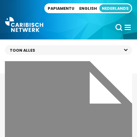
Direct naar artikel
PAPIAMENTU
ENGLISH
NEDERLANDS