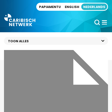
Direct naar artikel
PAPIAMENTU
ENGLISH
NEDERLANDS