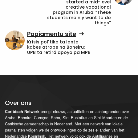
started a mid-level
creative vocational
program in Aruba: “These
students mainly want to do
things”
Papiamentu site
Krísis polítiko ta lanta
kabes atrobe na Boneiru:
UPB ta retirá apoyo pa MPB
Over ons
brengt nieuws, actualiteiten en achtergronden over
Caribisch Netwerk
Aruba, Bonaire, Curaçao, Saba, Sint Eustatius en Sint Maarten en de
Caribische gemeenschap in Nederland. Met een netwerk van lokale
journalisten volgen we de ontwikkelingen op de zes eilanden van het
Nederlandse Koninkrijk. Het netwerk volgt ook de Antilliaanse en