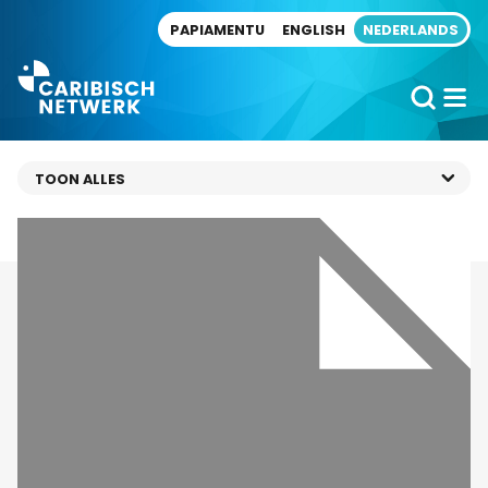
Direct naar artikel
PAPIAMENTU
ENGLISH
NEDERLANDS