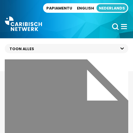
Direct naar artikel
PAPIAMENTU
ENGLISH
NEDERLANDS